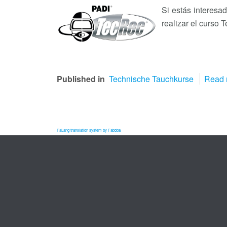
Si estás interesa
realizar el curso 
Published in
Technische Tauchkurse
Read 
FaLang translation system by Faboba