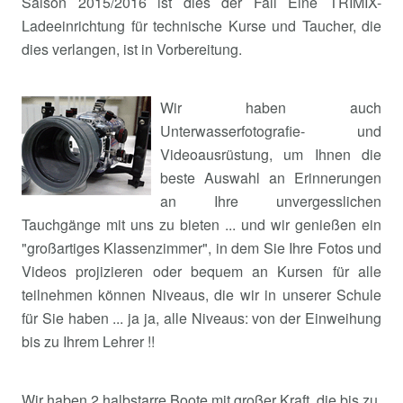
Saison 2015/2016 ist dies der Fall Eine TRIMIX-
Ladeeinrichtung für technische Kurse und Taucher, die
dies verlangen, ist in Vorbereitung.
Wir haben auch
Unterwasserfotografie- und
Videoausrüstung, um Ihnen die
beste Auswahl an Erinnerungen
an Ihre unvergesslichen
Tauchgänge mit uns zu bieten ... und wir genießen ein
"großartiges Klassenzimmer", in dem Sie Ihre Fotos und
Videos projizieren oder bequem an Kursen für alle
teilnehmen können Niveaus, die wir in unserer Schule
für Sie haben ... ja ja, alle Niveaus: von der Einweihung
bis zu Ihrem Lehrer !!
Wir haben 2 halbstarre Boote mit großer Kraft, die bis zu