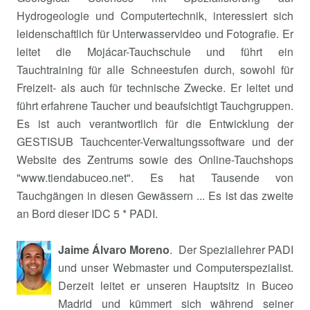
Hydrogeologie und Computertechnik, interessiert sich
leidenschaftlich für Unterwasservideo und Fotografie. Er
leitet die Mojácar-Tauchschule und führt ein
Tauchtraining für alle Schneestufen durch, sowohl für
Freizeit- als auch für technische Zwecke. Er leitet und
führt erfahrene Taucher und beaufsichtigt Tauchgruppen.
Es ist auch verantwortlich für die Entwicklung der
GESTISUB Tauchcenter-Verwaltungssoftware und der
Website des Zentrums sowie des Online-Tauchshops
"www.tiendabuceo.net". Es hat Tausende von
Tauchgängen in diesen Gewässern ... Es ist das zweite
an Bord dieser IDC 5 * PADI.
Jaime Álvaro Moreno
. Der Speziallehrer PADI
und unser Webmaster und Computerspezialist.
Derzeit leitet er unseren Hauptsitz in Buceo
Madrid und kümmert sich während seiner