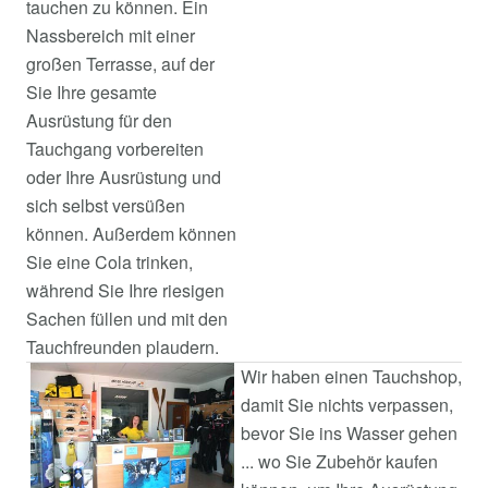
tauchen zu können. Ein
Nassbereich mit einer
großen Terrasse, auf der
Sie Ihre gesamte
Ausrüstung für den
Tauchgang vorbereiten
oder Ihre Ausrüstung und
sich selbst versüßen
können. Außerdem können
Sie eine Cola trinken,
während Sie Ihre riesigen
Sachen füllen und mit den
Tauchfreunden plaudern.
Wir haben einen Tauchshop,
damit Sie nichts verpassen,
bevor Sie ins Wasser gehen
... wo Sie Zubehör kaufen