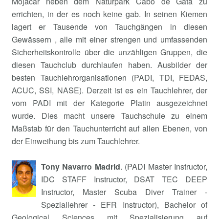
Mojacar neben dem Naturpark Cabo de Gata zu
errichten, in der es noch keine gab. In seinen Kiemen
lagert er Tausende von Tauchgängen in diesen
Gewässern , alle mit einer strengen und umfassenden
Sicherheitskontrolle über die unzähligen Gruppen, die
diesen Tauchclub durchlaufen haben. Ausbilder der
besten Tauchlehrorganisationen (PADI, TDI, FEDAS,
ACUC, SSI, NASE). Derzeit ist es ein Tauchlehrer, der
vom PADI mit der Kategorie Platin ausgezeichnet
wurde. Dies macht unsere Tauchschule zu einem
Maßstab für den Tauchunterricht auf allen Ebenen, von
der Einweihung bis zum Tauchlehrer.
Tony Navarro Madrid
. (PADI Master Instructor,
IDC STAFF Instructor, DSAT TEC DEEP
Instructor, Master Scuba Diver Trainer -
Speziallehrer - EFR Instructor), Bachelor of
Geological Sciences mit Spezialisierung auf