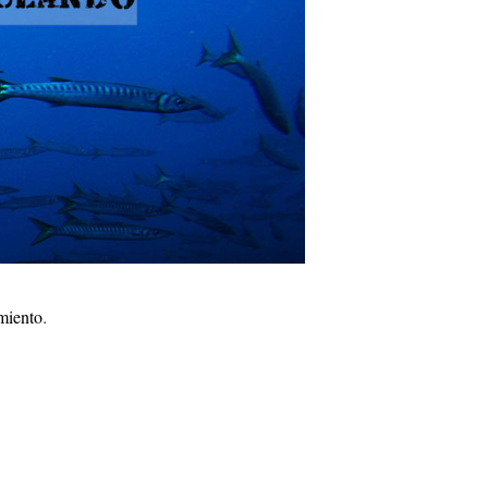
.
miento