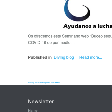
Os ofrecemos este Seminario web "Buceo segu
COVID-19 de por medio. .
Published in
Diving blog
Read more...
FaLang translation system by Faboba
Newsletter
Name