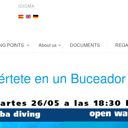
IDIOMA
ING POINTS
About us
DOCUMENTS
REGA
értete en un Buceador