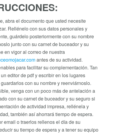
RUCCIONES:
le, abra el documento que usted necesite
izar. Rellénelo con sus datos personales y
mente, guárdelo posteriormente con su nombre
noslo junto con su carnet de buceador y su
ne en vigor al correo de nuestra
ceomojacar.com
antes de su actividad.
nables para facilitar su complementación. Tan
un editor de pdf y escribir en los lugares
guardarlos con su nombre y reenviárnoslo.
osible, venga con un poco más de antelación a
tado con su carnet de buceador y su seguro si
mentación de actividad impresa, rellénela y
ividad, también así ahorrará tiempo de espera.
 email o traerlos rellenos el día de su
educir su tiempo de espera y a tener su equipo