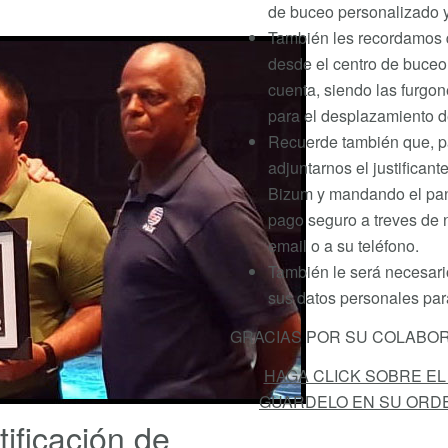
de buceo personalizado y
También les recordamos 
desde el centro de buceo
cuenta, siendo las furgo
para el desplazamiento de
Recuerde también que, pa
adjuntarnos el justifican
Bizum y mandando el pant
pago seguro a treves de 
email o a su teléfono.
También le será necesario
sus datos personales para
GRACIAS POR SU COLABOR
HAGA CLICK SOBRE E
GUARDELO EN SU ORD
ificación de