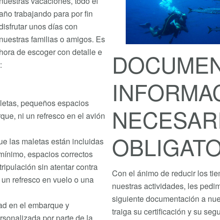
nuestras vacaciones, todo el
año trabajando para por fin
disfrutar unos días con
nuestras familias o amigos. Es
hora de escoger con detalle e
DOCUMEN
:
INFORMA
aletas, pequeños espacios
NECESARI
que, ni un refresco en el avión
OBLIGATO
e las maletas están incluidas
mínimo, espacios correctos
tripulación sin atentar contra
Con el ánimo de reducir los ti
n un refresco en vuelo o una
nuestras actividades, les pedi
siguiente documentación a nues
dad en el embarque y
traiga su certificación y su se
sonalizada por parte de la