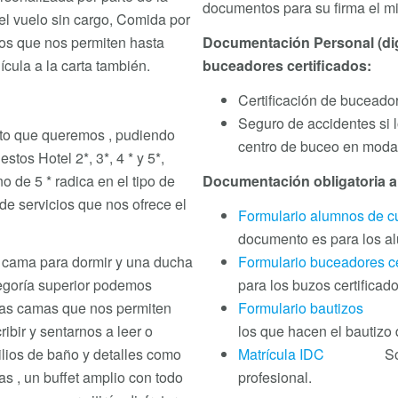
documentos para su firma el mi
 el vuelo sin cargo, Comida por
ios que nos permiten hasta
Documentación Personal (digit
cula a la carta también.
buceadores certificados:
Certificación de buceado
Seguro de accidentes si lo
nto que queremos , pudiendo
centro de buceo en moda
stos Hotel 2*, 3*, 4 * y 5*,
o de 5 * radica en el tipo de
Documentación obligatoria a r
de servicios que nos ofrece el
Formulario alumnos de c
documento es para los al
a cama para dormir y una ducha
Formulario buceadores ce
tegoría superior podemos
para los buzos certificad
as camas que nos permiten
Formulario bautizos
(cl
bir y sentarnos a leer o
los que hacen el bautizo
ilios de baño y detalles como
Matrícula IDC
Solo par
as , un buffet amplio con todo
profesional.