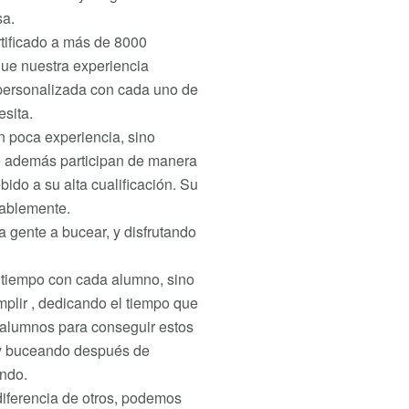
sa.
tificado a más de 8000
que nuestra experiencia
personalizada con cada uno de
esita.
n poca experiencia, sino
e además participan de manera
bido a su alta cualificación. Su
tablemente.
gente a bucear, y disfrutando
 tiempo con cada alumno, sino
plir , dedicando el tiempo que
 alumnos para conseguir estos
, y buceando después de
undo.
diferencia de otros, podemos