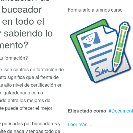
n buceador
Formulario alumnos curso
en todo el
 sabiendo lo
mento?
tu formación?
e
, son centros de formación de
to significa que al frente de
 alto nivel de certificación en
o, galardonado como
ado entre los mejores del
te puede ofrecer el mejor
Etiquetado como
Document
 y pensadas por buceadores y
Leer más ...
alte de nada y tengas todo de