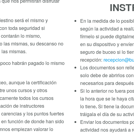
 que nos permitirán disfrutar
INST
estino será el mismo y
En la medida de lo posib
on toda seguridad si
según la actividad a real
 contarán lo mismo,
fírmelo si puede digital
do las mismas, su descanso no
en su dispositivo y envíe
o las mismas.
seguro de buceo si lo tie
recepción:
recepcion@bu
ampoco habrán pagado lo mismo
Los documentos son relle
solo debe de abrirlos con 
o, aunque la certificación
necesarios para después 
tre unos cursos y otros
Si lo anterior no fuera p
icamente todos los cursos
la hora que se le haya ci
ación de instructores
lo tiene
.
Si tiene la docu
 carencias y los puntos fuertes
tráigala el día de su act
s en función de donde han sido
Enviar los documentos por
mnos empiezan valorar lo
actividad nos ayudará a r