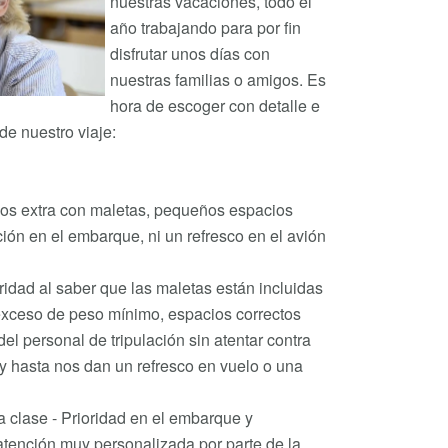
nuestras vacaciones, todo el
año trabajando para por fin
disfrutar unos días con
nuestras familias o amigos. Es
hora de escoger con detalle e
de nuestro viaje:
gos extra con maletas, pequeños espacios
ión en el embarque, ni un refresco en el avión
idad al saber que las maletas están incluidas
exceso de peso mínimo, espacios correctos
del personal de tripulación sin atentar contra
o y hasta nos dan un refresco en vuelo o una
 clase - Prioridad en el embarque y
tención muy personalizada por parte de la