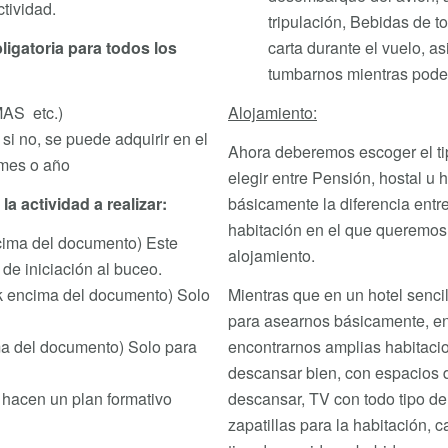
tividad.
tripulación, Bebidas de t
carta durante el vuelo, a
ligatoria para todos los
tumbarnos mientras podem
Alojamiento:
MAS etc.)
 si no, se puede adquirir en el
Ahora deberemos escoger el ti
 mes o año
elegir entre Pensión, hostal u ho
básicamente la diferencia entre 
a actividad a realizar:
habitación en el que queremos d
ima del documento) Este
alojamiento.
de iniciación al buceo.
Mientras que en un hotel senc
k encima del documento) Solo
para asearnos básicamente, en
encontrarnos amplias habitac
l documento) Solo para
descansar bien, con espacios d
descansar, TV con todo tipo de
en un plan formativo
zapatillas para la habitación, 