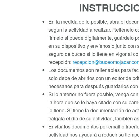
INSTRUCCI
En la medida de lo posible, abra el docu
según la actividad a realizar. Rellénelo 
fírmelo si puede digitalmente, guárdelo 
en su dispositivo y envíenoslo junto con 
seguro de buceo si lo tiene en vigor al c
recepción:
recepcion@buceomojacar.co
Los documentos son rellenables para fac
solo debe de abrirlos con un editor de pdf
necesarios para después guardarlos con 
Si lo anterior no fuera posible, venga co
la hora que se le haya citado con su carn
lo tiene
.
Si tiene la documentación de act
tráigala el día de su actividad, también a
Enviar los documentos por email o traerlo
actividad nos ayudará a reducir su tiemp