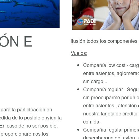
ÓN E
ilusión todos los componentes 
Vuelos:
Compañía low cost - car
entre asientos, aglomerac
sin cargo...
Compañía regular - Segur
sin preocuparme por un 
entre asientos , atención 
para la participación en
nuestra tarjeta de crédit
dida de lo posible envíen la
comida.
En caso de no ser posible,
Compañía regular primera
le proporcionaremos los
desembarque del avión, a