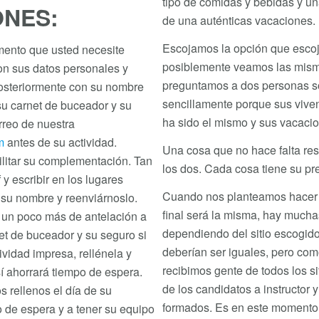
tipo de comidas y bebidas y una
ONES:
de una auténticas vacaciones.
Escojamos la opción que escoj
mento que usted necesite
posiblemente veamos las misma
con sus datos personales y
preguntamos a dos personas so
posteriormente con su nombre
sencillamente porque sus vive
su carnet de buceador y su
ha sido el mismo y sus vacaci
orreo de nuestra
m
antes de su actividad.
Una cosa que no hace falta re
ilitar su complementación. Tan
los dos. Cada cosa tiene su pre
 y escribir en los lugares
Cuando nos planteamos hacer u
su nombre y reenviárnoslo.
final será la misma, hay mucha
n un poco más de antelación a
dependiendo del sitio escogido
et de buceador y su seguro si
deberían ser iguales, pero com
ividad impresa, rellénela y
recibimos gente de todos los si
sí ahorrará tiempo de espera.
de los candidatos a instructor
s rellenos el día de su
formados. Es en este momento
o de espera y a tener su equipo