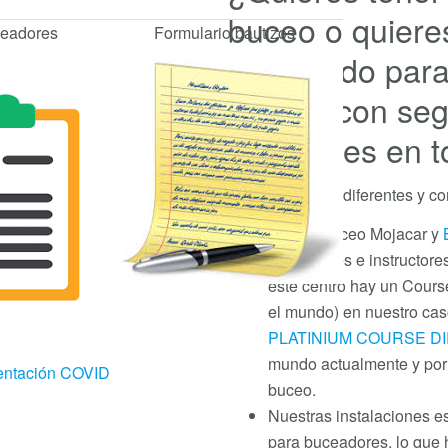
buceo o quiere
ceadores
Formulario bautizos
preparado para
mundo con segu
que haces en 
¿En qué somos diferentes y co
Centro Buceo Mojacar y
buceadores e instructores
este centro hay un Course 
el mundo) en nuestro ca
PLATINIUM COURSE D
mundo actualmente y por 
ntación COVID
buceo.
Nuestras instalaciones 
para buceadores, lo que h