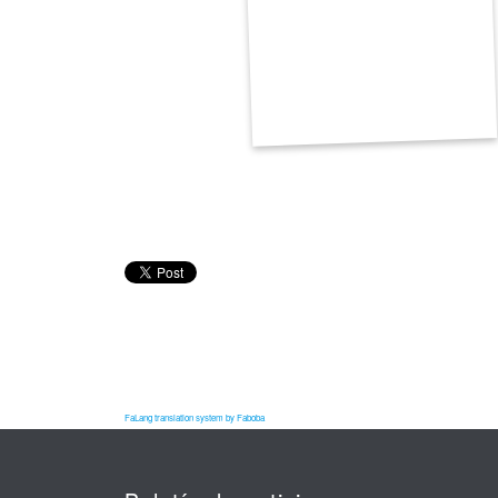
FaLang translation system by Faboba