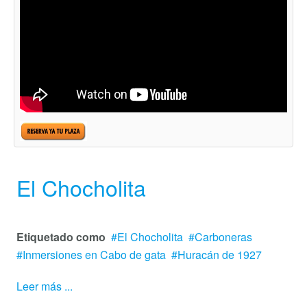
El Chocholita
Etiquetado como
El Chocholita
Carboneras
Inmersiones en Cabo de gata
Huracán de 1927
Leer más ...