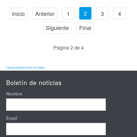
2
Inicio
Anterior
1
3
4
Siguiente
Final
Página 2 de 4
FaLang translation system by Faboba
Boletín de noticias
Nombre
Email