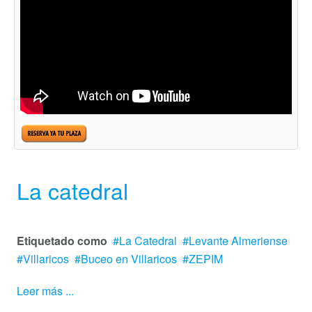
La catedral
Etiquetado como
La Catedral
Levante Almeriense
Villaricos
Buceo en Villaricos
ZEPIM
Leer más ...