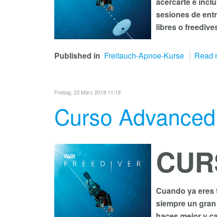
acercarte e incl
sesiones de entr
libres o freedive
Published in
Freitauch-Apnoe-Kurse
Read m
Freitag, 23 März 2018 11:19
Curso Advanced 
CUR
Cuando ya eres t
siempre un gran
haces mejor y c