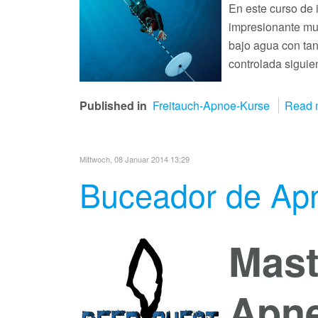
En este curso de 
impresionante mun
bajo agua con ta
controlada siguie
Published in
Freitauch-Apnoe-Kurse
Read m
Mittwoch, 08 Januar 2014 13:29
Buceador de Apne
Mast
Apn