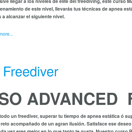
usive llegar a los niveles de élite del freediving, este cur
enamiento de este nivel, llevarás tus técnicas de apnea est
s a
alcanzar el siguiente nivel.
ore...
Freediver
SO ADVANCED 
odo un freediver, superar tu tiempo de apnea estática ó su
 reto acompañado de un agran ilusión. Satisface ese deseo
ada vez eres mejor en lo que tanto te gusta. Nuestro cu