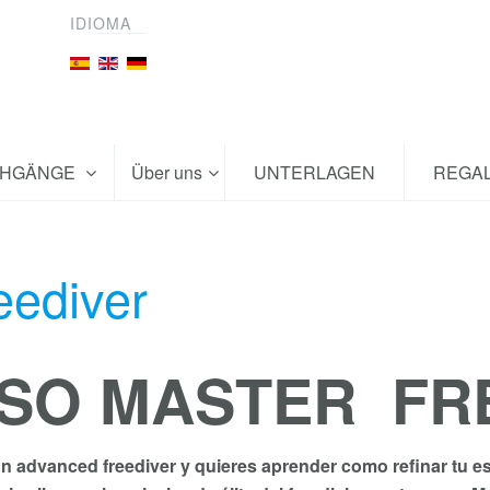
IDIOMA
CHGÄNGE
Über uns
UNTERLAGEN
REGA
eediver
SO MASTER FR
un advanced freediver y quieres aprender como refinar tu es