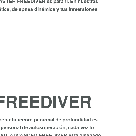
so MASTER FREEDIVER es para tí. En nuestras
ática, de apnea dinámica y tus inmersiones
FREEDIVER
perar tu record personal de profundidad es
 personal de autosuperación, cada vez lo
rso PADI ADVANCED FREEDIVER esta diseñado