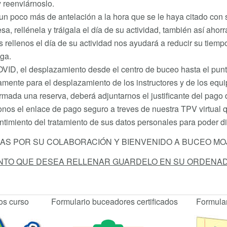
 reenviárnoslo.
 un poco más de antelación a la hora que se le haya citado con 
a, rellénela y tráigala el día de su actividad, también así ahor
s rellenos el día de su actividad nos ayudará a reducir su tiem
ga.
VID, el desplazamiento desde el centro de buceo hasta el punt
mente para el desplazamiento de los instructores y de los equ
mada una reserva, deberá adjuntarnos el justificante del pago 
nos el enlace de pago seguro a treves de nuestra TPV virtual q
ntimiento del tratamiento de sus datos personales para poder di
AS POR SU COLABORACIÓN Y BIENVENIDO A BUCEO M
NTO QUE DESEA RELLENAR GUARDELO EN SU ORDENAD
os curso
Formulario buceadores certificados
Formulario