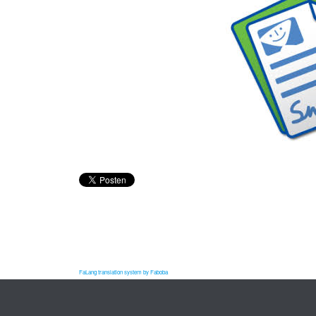
FaLang translation system by Faboba