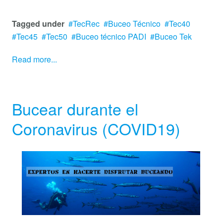
Tagged under
TecRec
Buceo Técnico
Tec40
Tec45
Tec50
Buceo técnico PADI
Buceo Tek
Read more...
Bucear durante el
Coronavirus (COVID19)