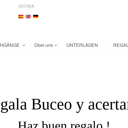
IDIOMA
CHGÄNGE
Über uns
UNTERLAGEN
REGA
gala Buceo y acerta
Haz buen regalo !