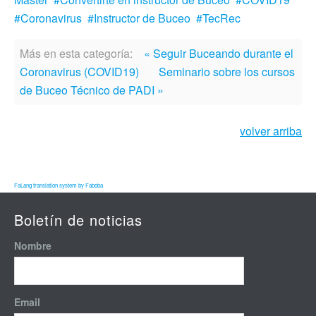
Coronavirus
Instructor de Buceo
TecRec
Más en esta categoría:
« Seguir Buceando durante el
Coronavirus (COVID19)
Seminario sobre los cursos
de Buceo Técnico de PADI »
volver arriba
FaLang translation system by Faboba
Boletín de noticias
Nombre
Email