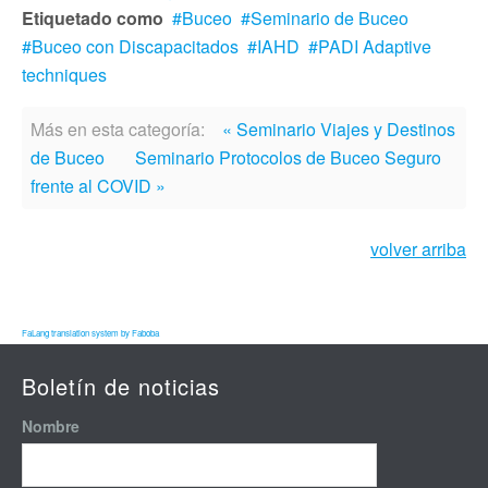
Etiquetado como
Buceo
Seminario de Buceo
Buceo con Discapacitados
IAHD
PADI Adaptive
techniques
Más en esta categoría:
« Seminario Viajes y Destinos
de Buceo
Seminario Protocolos de Buceo Seguro
frente al COVID »
volver arriba
FaLang translation system by Faboba
Boletín de noticias
Nombre