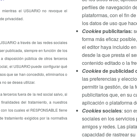
perfiles de navegación de
n mientras el USUARIO no revoque el
plataformas, con el fin de
 de privacidad.
los datos de uso que hace
Cookies
publicitarias:
so
forma más eficaz posible,
el USUARIO a través de las redes sociales
el editor haya incluido e
r publicada, siempre en función de los
desde la que presta el ser
a disposición pública de otros terceros
contenido editado o la fr
 social, el USUARIO puede configurar qué
Cookies
de publicidad
isos que se han concedido, eliminarlos o
las preferencias y elecci
 no se desea utilizar.
permitir la gestión, de la
publicitarios que, en su 
terceros fuera de la red social salvo, si
aplicación o plataforma de
 finalidades del tratamiento, a nuestros
Cookies
sociales
: son e
s, con los cuales el RESPONSABLE tiene
sociales en los servicios
de tratamiento exigidos por la normativa
amigos y redes. Las plat
capacidad de rastrear su 