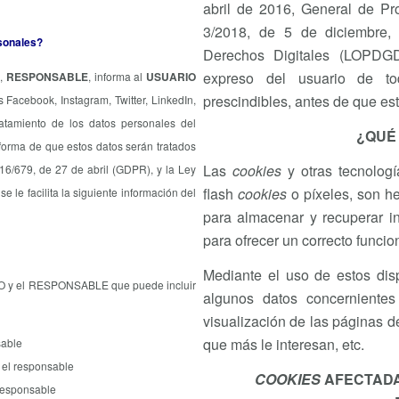
abril de 2016, General de P
3/2018, de 5 de diciembre,
rsonales?
Derechos Digitales (LOPDGD
expreso del usuario de t
e,
RESPONSABLE
, informa al
USUARIO
prescindibles, antes de que es
 Facebook, Instagram, Twitter, LinkedIn,
atamiento de los datos personales del
¿QUÉ
nforma de que estos datos serán tratados
Las
cookies
y otras tecnolog
6/679, de 27 de abril (GDPR), y la Ley
flash
cookies
o píxeles, son h
le facilita la siguiente información del
para almacenar y recuperar in
para ofrecer un correcto funcio
Mediante el uso de estos disp
RIO y el RESPONSABLE que puede incluir
algunos datos concernientes
visualización de las páginas d
que más le interesan, etc.
sable
 el responsable
COOKIES
AFECTADA
 responsable