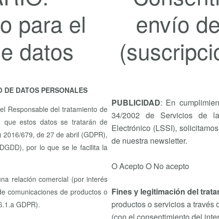
o para el
envío d
de datos
(suscripci
O DE DATOS PERSONALES
PUBLICIDAD
: En cumplimien
el Responsable del tratamiento de
34/2002 de Servicios de l
e que estos datos se tratarán de
Electrónico (LSSI), solicitamo
) 2016/679, de 27 de abril (GDPR),
de nuestra newsletter.
GDD), por lo que se le facilita la
O Acepto O No acepto
na relación comercial (por interés
Fines y legitimación del trat
o de comunicaciones de productos o
productos o servicios a través 
. 6.1.a GDPR).
(con el consentimiento del inte