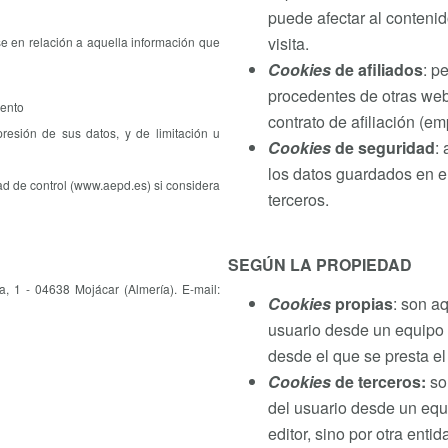
puede afectar al contenid
visita.
se en relación a aquella información que
Cookies
de afiliados
: p
procedentes de otras webs
mento
contrato de afiliación (em
presión de sus datos, y de limitación u
Cookies
de seguridad
:
los datos guardados en e
ad de control (www.aepd.es) si considera
terceros.
SEGÚN LA PROPIEDAD
- 04638 Mojácar (Almería). E-mail:
Cookies
propias
: son a
usuario desde un equipo o
desde el que se presta el 
Cookies
de terceros:
son
del usuario desde un equ
editor, sino por otra enti