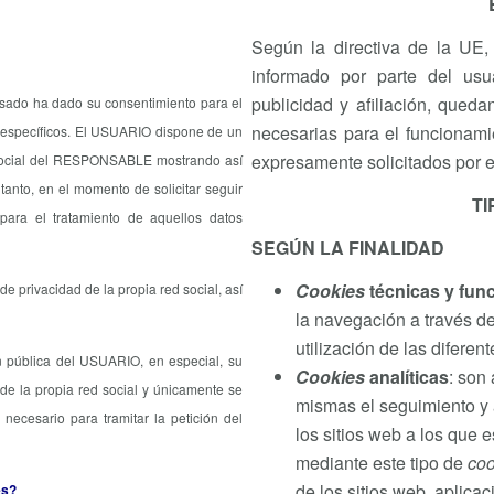
Según la directiva de la UE,
informado por parte del us
publicidad y afiliación, qued
resado ha dado su consentimiento para el
necesarias para el funcionamie
s específicos. El USUARIO dispone de un
expresamente solicitados por e
ed social del RESPONSABLE mostrando así
tanto, en el momento de solicitar seguir
TI
o para el tratamiento de aquellos datos
SEGÚN LA FINALIDAD
Cookies
técnicas y fun
 privacidad de la propia red social, así
la navegación a través de
utilización de las diferen
 pública del USUARIO, en especial, su
Cookies
analíticas
: son
 de la propia red social y únicamente se
mismas el seguimiento y 
cesario para tramitar la petición del
los sitios web a los que 
mediante este tipo de
coo
de los sitios web, aplica
es?