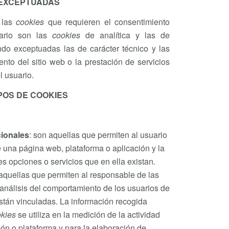
EXCEPTUADAS
 las
cookies
que requieren el consentimiento
uario son las
cookies
de analítica y las de
ando exceptuadas las de carácter técnico y las
nto del sitio web o la prestación de servicios
l usuario.
POS DE COOKIES
cionales
: son aquellas que permiten al usuario
 una página web, plataforma o aplicación y la
tes opciones o servicios que en ella existan
.
 aquellas que permiten al responsable de las
análisis del comportamiento de los usuarios de
están vinculadas. La información recogida
kies
se utiliza en la medición de la actividad
ción o plataforma y para la elaboración de