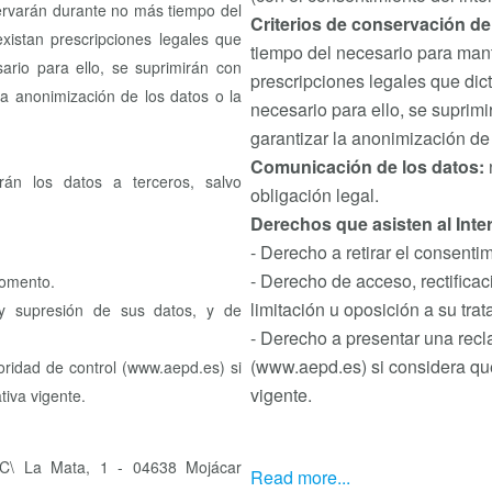
ervarán durante no más tiempo del
Criterios de conservación de
existan prescripciones legales que
tiempo del necesario para mante
rio para ello, se suprimirán con
prescripciones legales que di
a anonimización de los datos o la
necesario para ello, se supri
garantizar la anonimización de 
Comunicación de los datos:
án los datos a terceros, salvo
obligación legal.
Derechos que asisten al Inte
- Derecho a retirar el consent
- Derecho de acceso, rectificac
momento.
limitación u oposición a su trat
d y supresión de sus datos, y de
- Derecho a presentar una recl
(www.aepd.es) si considera que
oridad de control (www.aepd.es) si
vigente.
tiva vigente.
La Mata, 1 - 04638 Mojácar
Read more...