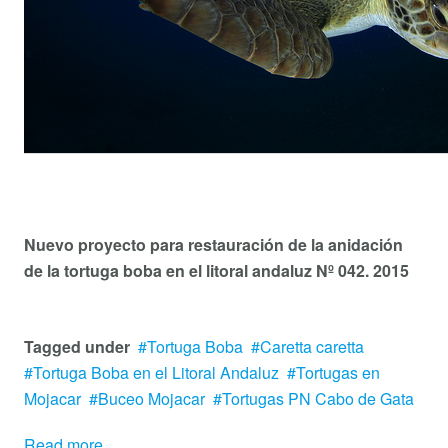
Nuevo proyecto para restauración de la anidación
de la tortuga boba en el litoral andaluz Nº 042. 2015
Tagged under
Tortuga Boba
Caretta caretta
Tortuga Boba en el Litoral Andaluz
Tortugas en
Mojacar
Buceo Mojacar
Tortugas PN Cabo de Gata
Read more...