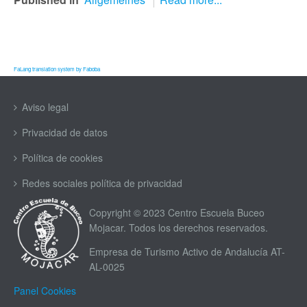
FaLang translation system by Faboba
Aviso legal
Privacidad de datos
Política de cookies
Redes sociales política de privacidad
Copyright © 2023 Centro Escuela Buceo
Mojacar. Todos los derechos reservados.
Empresa de Turismo Activo de Andalucía AT-
AL-0025
Panel Cookies