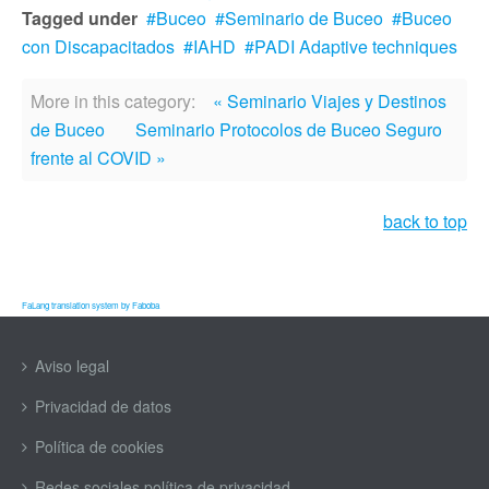
Tagged under
Buceo
Seminario de Buceo
Buceo
con Discapacitados
IAHD
PADI Adaptive techniques
More in this category:
« Seminario Viajes y Destinos
de Buceo
Seminario Protocolos de Buceo Seguro
frente al COVID »
back to top
FaLang translation system by Faboba
Aviso legal
Privacidad de datos
Política de cookies
Redes sociales política de privacidad