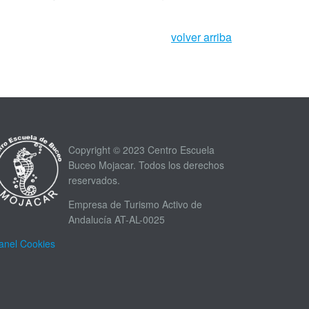
volver arriba
Copyright © 2023 Centro Escuela
Buceo Mojacar. Todos los derechos
reservados.
Empresa de Turismo Activo de
Andalucía AT-AL-0025
anel Cookies