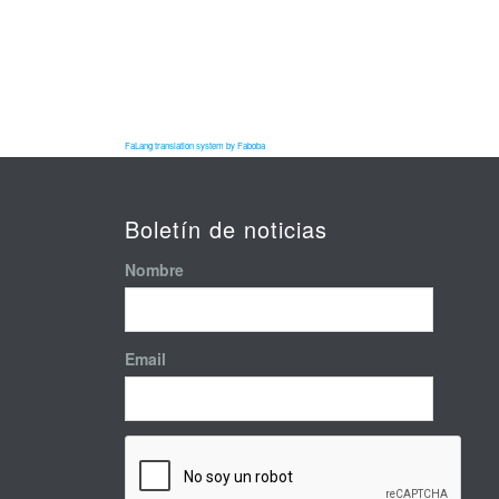
FaLang translation system by Faboba
Boletín de noticias
Nombre
Email