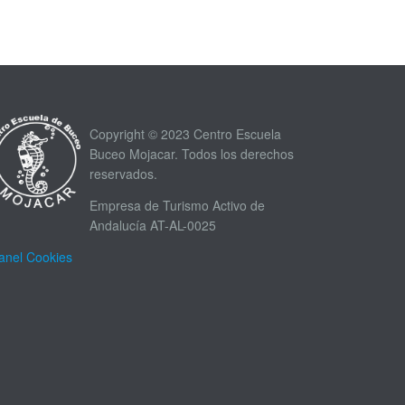
Copyright © 2023 Centro Escuela
Buceo Mojacar. Todos los derechos
reservados.
Empresa de Turismo Activo de
Andalucía AT-AL-0025
anel Cookies