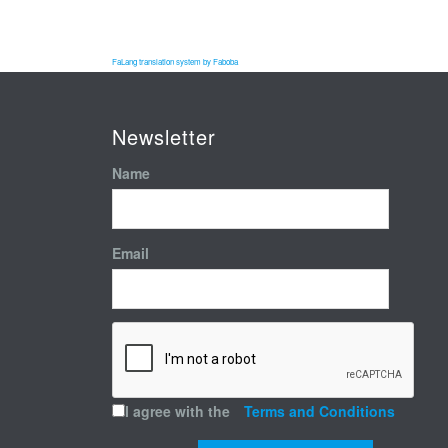
FaLang translation system by Faboba
Newsletter
Name
Email
I agree with the
Terms and Conditions