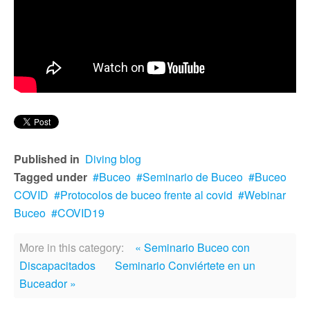
Published in
Diving blog
Tagged under
Buceo
Seminario de Buceo
Buceo
COVID
Protocolos de buceo frente al covid
Webinar
Buceo
COVID19
More in this category:
« Seminario Buceo con
Discapacitados
Seminario Conviértete en un
Buceador »