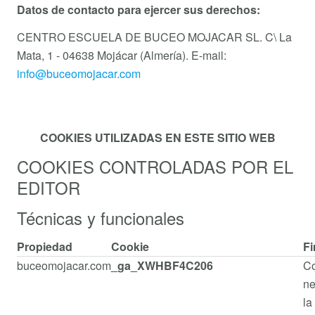
Datos de contacto para ejercer sus derechos:
CENTRO ESCUELA DE BUCEO MOJACAR SL. C\ La
Mata, 1 - 04638 Mojácar (Almería). E-mail:
info@buceomojacar.com
COOKIES UTILIZADAS EN ESTE SITIO WEB
COOKIES CONTROLADAS POR EL
EDITOR
Técnicas y funcionales
Propiedad
Cookie
Fi
buceomojacar.com
_ga_XWHBF4C206
Co
ne
la