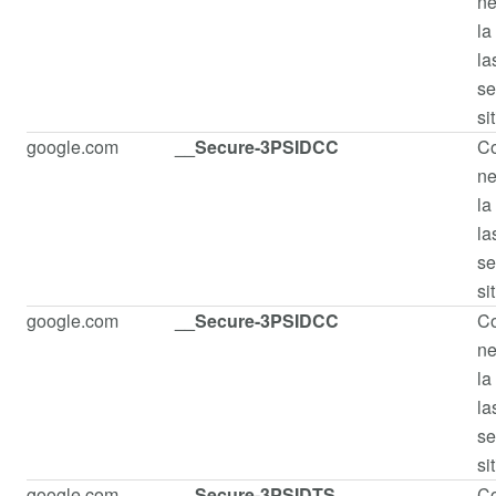
ne
la
la
se
si
google.com
__Secure-3PSIDCC
Co
ne
la
la
se
si
google.com
__Secure-3PSIDCC
Co
ne
la
la
se
si
google.com
__Secure-3PSIDTS
Co