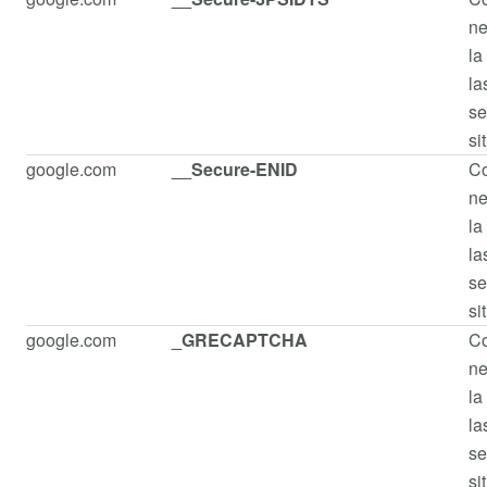
ne
la
la
se
si
google.com
__Secure-ENID
Co
ne
la
la
se
si
google.com
_GRECAPTCHA
Co
ne
la
la
se
si