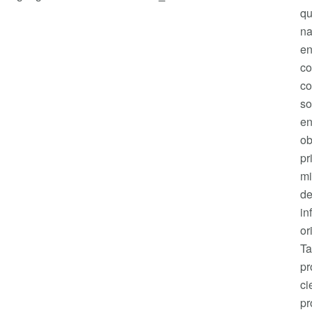
qu
na
en
co
co
so
en
ob
pr
mi
de
in
or
T
pr
ci
pr