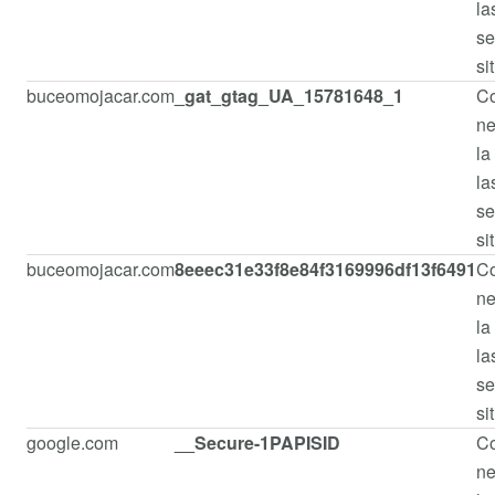
la
se
si
buceomojacar.com
_gat_gtag_UA_15781648_1
Co
ne
la
la
se
si
buceomojacar.com
8eeec31e33f8e84f3169996df13f6491
Co
ne
la
la
se
si
google.com
__Secure-1PAPISID
Co
ne