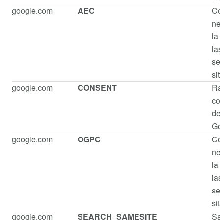
google.com
AEC
Co
ne
la
la
se
si
google.com
CONSENT
Ra
co
de
G
google.com
OGPC
Co
ne
la
la
se
si
google.com
SEARCH_SAMESITE
Sa