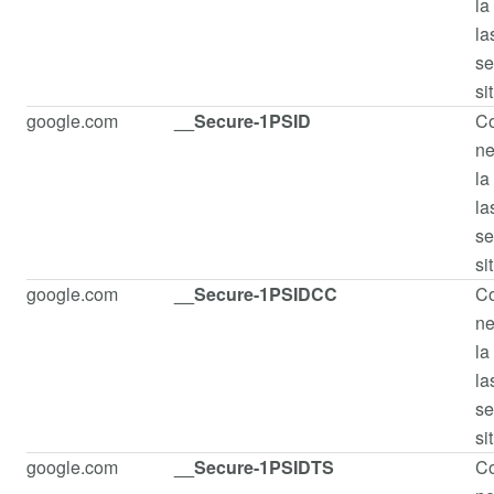
la
la
se
si
google.com
__Secure-1PSID
Co
ne
la
la
se
si
google.com
__Secure-1PSIDCC
Co
ne
la
la
se
si
google.com
__Secure-1PSIDTS
Co